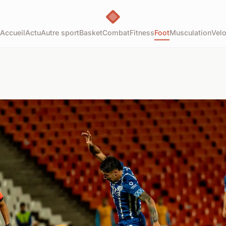
Accueil
Actu
Autre sport
Basket
Combat
Fitness
Foot
Musculation
Vel