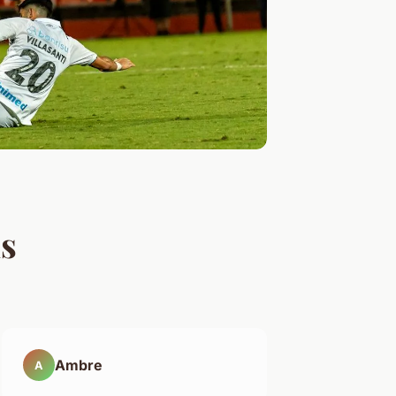
is
Ambre
A