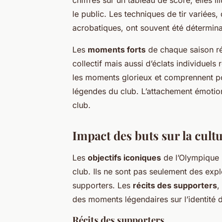
chiffres sur un tableau de score; elles i
le public. Les techniques de tir variées,
acrobatiques, ont souvent été détermina
Les
moments forts
de chaque saison rév
collectif mais aussi d’éclats individuels
les moments glorieux et comprennent p
légendes du club. L’attachement émotion
club.
Impact des buts sur la cult
Les
objectifs iconiques
de l’Olympique L
club. Ils ne sont pas seulement des exploi
supporters. Les
récits des supporters
,
des moments légendaires sur l’identité 
Récits des supporters